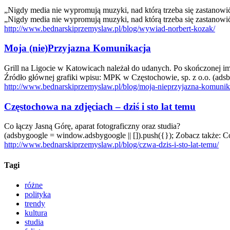
„Nigdy media nie wypromują muzyki, nad którą trzeba się zastanowić – 
„Nigdy media nie wypromują muzyki, nad którą trzeba się zastanowić 
http://www.bednarskiprzemyslaw.pl/blog/wywiad-norbert-kozak/
Moja (nie)Przyjazna Komunikacja
Grill na Ligocie w Katowicach należał do udanych. Po skończonej imp
Źródło głównej grafiki wpisu: MPK w Częstochowie, sp. z o.o. (ads
http://www.bednarskiprzemyslaw.pl/blog/moja-nieprzyjazna-komunik
Częstochowa na zdjęciach – dziś i sto lat temu
Co łączy Jasną Górę, aparat fotograficzny oraz studia?
(adsbygoogle = window.adsbygoogle || []).push({}); Zobacz także: Co
http://www.bednarskiprzemyslaw.pl/blog/czwa-dzis-i-sto-lat-temu/
Tagi
różne
polityka
trendy
kultura
studia