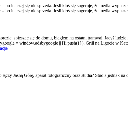
bo inaczej się nie sprzeda. Jeśli ktoś się sugeruje, że media wypuszcz
– bo inaczej się nie sprzeda. Jeśli ktoś się sugeruje, że media wypus
rezie, spiesząc się do domu, biegłem na ostatni tramwaj. Jacyś ludzie 
bygoogle = window.adsbygoogle || []).push({}); Grill na Ligocie w K
acja/
 łączy Jasną Górę, aparat fotograficzny oraz studia? Studia jednak na